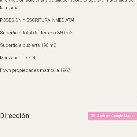
información adicional y detallada sobre el tipo y/o materiales de
la misma .
POSESION Y ESCRITURA INMEDIATA!
Superficie total del terreno 350 m2
Superficie cubierta 198 m2
Manzana T lote 4
Fown propiedades matricula 1867
Dirección
Abrir en Google Maps