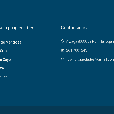
á tu propiedad en
Contactanos
Alzaga 8030. La Puntilla, Lujá
 de Mendoza
261 7001243
Cruz
fownpropiedades@gmail.co
de Cuyo
za
llen