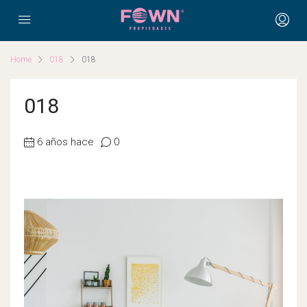
Home
018
018
018
6 años hace
0