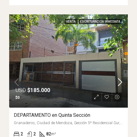
VENTA
ESCRITURACIÓN INMEDIATA
USD
$185.000
$0
DEPARTAMENTO en Quinta Sección
Granaderos, Ciudad de Mendoza, Sección 5ª Residencial Sur, Departamento Capital, Mendoza, M5500EPA, Argentina
2
2
82
m²