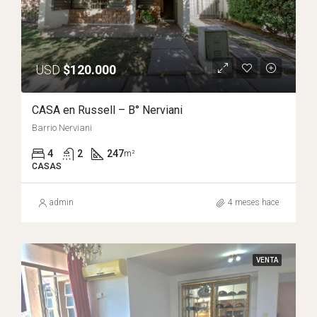
USD
$120.000
CASA en Russell – B° Nerviani
Barrio Nerviani
4
2
247
m²
CASAS
admin
4 meses hace
VENTA