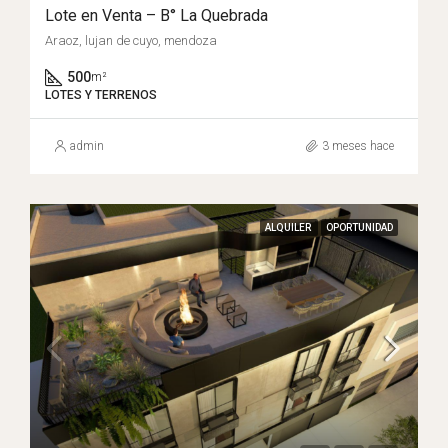
Lote en Venta – B° La Quebrada
Araoz, lujan de cuyo, mendoza
500
m²
LOTES Y TERRENOS
admin
3 meses hace
ALQUILER
OPORTUNIDAD