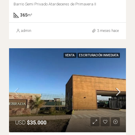
Barrio Semi Privado Atardeceres de Primavera II
365
m²
admin
3 meses hace
VENTA
ESCRITURACIÓN INMEDIATA
USD
$35.000