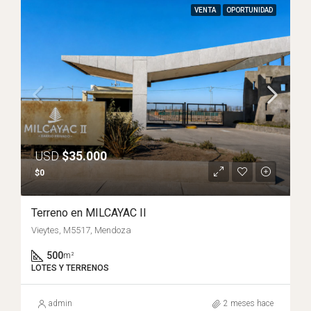
VENTA
OPORTUNIDAD
USD
$35.000
$0
Terreno en MILCAYAC II
Vieytes, M5517, Mendoza
500
m²
LOTES Y TERRENOS
admin
2 meses hace