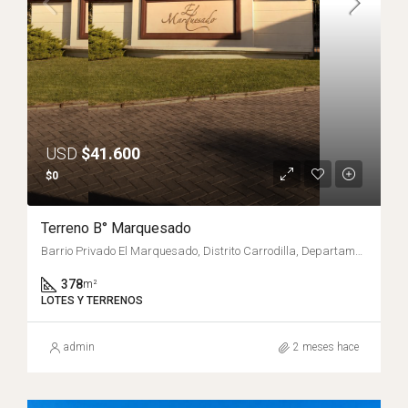
USD
$41.600
$0
Terreno B° Marquesado
Barrio Privado El Marquesado, Distrito Carrodilla, Departamento Luján de Cuyo, Mendoza, Argentina
378
m²
LOTES Y TERRENOS
admin
2 meses hace