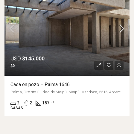
USD
$145.000
$0
Casa en pozo – Palma 1646
Palma, Distrito Ciudad de Maipú, Maipú, Mendoza, 5515, Argentina
2
2
157
m²
CASAS