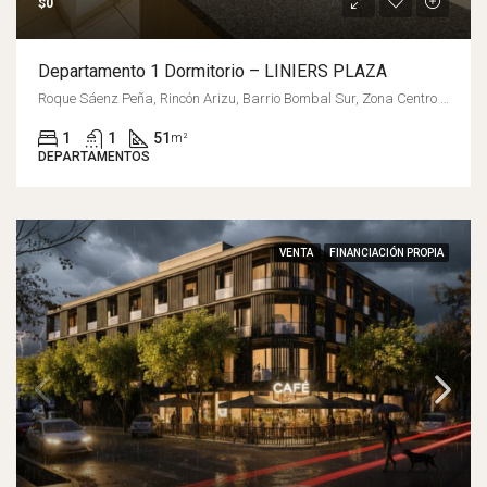
$0
Departamento 1 Dormitorio – LINIERS PLAZA
Roque Sáenz Peña, Rincón Arizu, Barrio Bombal Sur, Zona Centro Godoy Cruz, Distrito Ciudad de Godoy Cruz, Departamento Godoy Cruz, Mendoza, M5501, Argentina
1
1
51
m²
DEPARTAMENTOS
VENTA
FINANCIACIÓN PROPIA